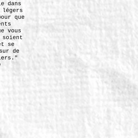
ie dans
 légers
pour que
ents
ue vous
 soient
et se
sur de
iers."
e