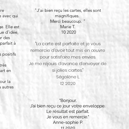
re
"J'ai bien reçu les cartes, elles sont
ie avec qui
magnifiques.
Merci beaucoup. "
e. Elle est
Marie T.
ue d’idée,
10 2020
r des
parfait à
​​"La carte est parfaite et je vous
remercie d’avoir tout mis en œuvre
positifs
pour satisfaire mes envies.
Je me réjouis d’avance d’envoyer de
très
si jolies cartes."
art en
Ségolène L.
our la
12 2020
u autres
"Bonjour,
J’ai bien reçu ce jour votre enveloppe.
Le résultat est parfait.
Je vous en remercie."
Anne-sophie P.
11 2020