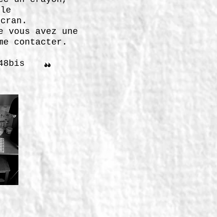
lle
écran.
e vous avez une
me contacter.
48bis