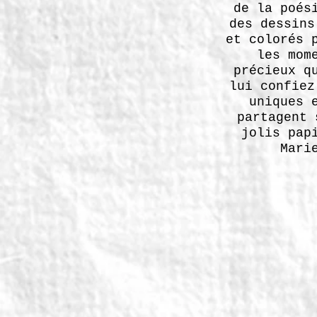
de la poés
des dessins
et colorés 
les mom
précieux q
lui confiez
uniques 
partagent 
jolis pap
Mari