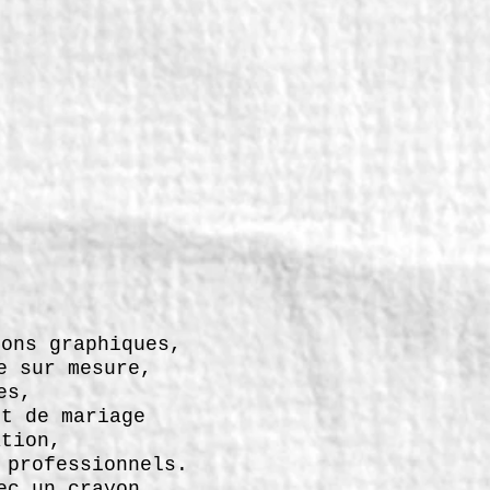
ions graphiques,
e sur mesure,
es,
et de mariage
ation,
 professionnels.
ec un crayon,